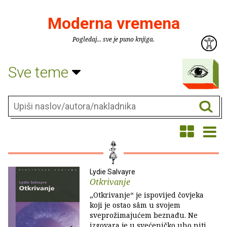
Moderna vremena
Pogledaj... sve je puno knjiga.
Sve teme
Lydie Salvayre
Otkrivanje
„Otkrivanje“ je ispovijed čovjeka
koji je ostao sâm u svojem
sveprožimajućem beznađu. Ne
izgovara je u svećeničko uho niti