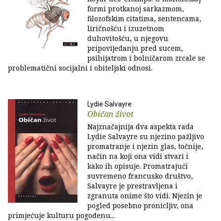
formi protkanoj sarkazmom,
filozofskim citatima, sentencama,
liričnošću i izuzetnom
duhovitošću, u njegovu
pripovijedanju pred sucem,
psihijatrom i bolničarom zrcale se
problematični socijalni i obiteljski odnosi.
Lydie Salvayre
Običan život
Najznačajnija dva aspekta rada
Lydie Salvayre su njezino pažljivo
promatranje i njezin glas, točnije,
način na koji ona vidi stvari i
kako ih opisuje. Promatrajući
suvremeno francusko društvo,
Salvayre je prestravljena i
zgranuta onime što vidi. Njezin je
pogled posebno pronicljiv, ona
primjećuje kulturu pogođenu...