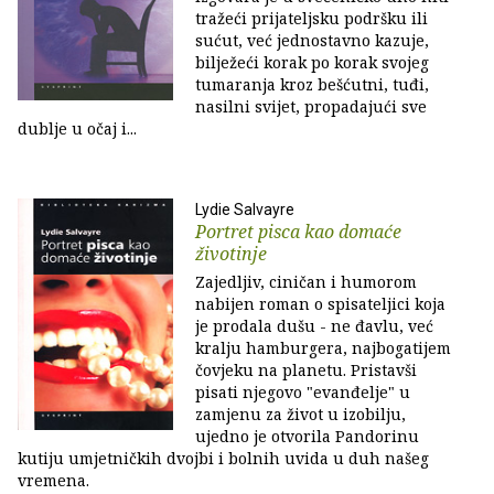
tražeći prijateljsku podršku ili
sućut, već jednostavno kazuje,
bilježeći korak po korak svojeg
tumaranja kroz bešćutni, tuđi,
nasilni svijet, propadajući sve
dublje u očaj i...
Lydie Salvayre
Portret pisca kao domaće
životinje
Zajedljiv, ciničan i humorom
nabijen roman o spisateljici koja
je prodala dušu - ne đavlu, već
kralju hamburgera, najbogatijem
čovjeku na planetu. Pristavši
pisati njegovo "evanđelje" u
zamjenu za život u izobilju,
ujedno je otvorila Pandorinu
kutiju umjetničkih dvojbi i bolnih uvida u duh našeg
vremena.