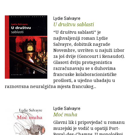
Lydie Salvayre
U društvu sablasti
“U društvu sablasti” je
najhvaljeniji roman Lydie
Salvayre, dobitnik nagrade
Novembre, uvršten u najuži izbor
za još dvije (Goncourt i Renaudot).
Glasovi dviju protagonistica
razračunavaju se s duhovima
francuske kolaboracionističke
prošlosti, a ujedno ubadaju u
raznovrsna neuralgična mjesta francukog...
Lydie Salvayre
Moć muha
Glavni lik i pripovjedač u romanu
muzejski je vodič u opatiji Port-
Royal-des-Champs. U monološkoj