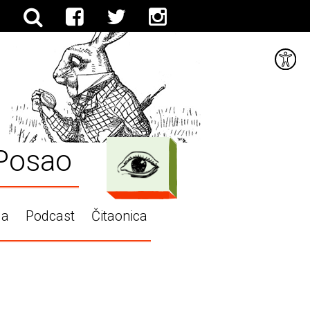
Posao
ga
Podcast
Čitaonica