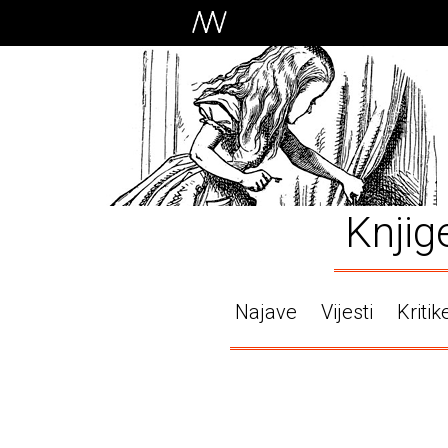
Knjig
Najave
Vijesti
Kritik