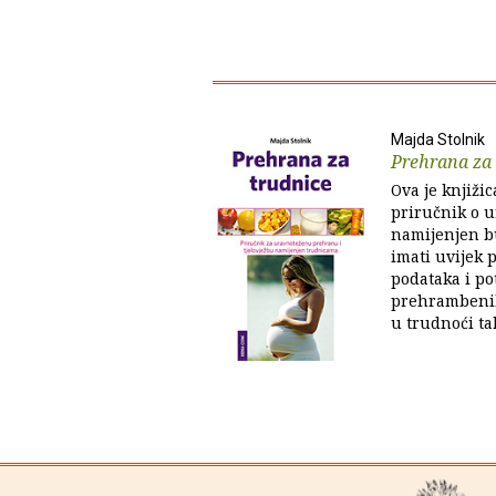
Majda Stolnik
Prehrana za 
Ova je knjiži
priručnik o 
namijenjen 
imati uvijek p
podataka i po
prehrambenih 
u trudnoći tak