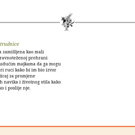
trudnice
ca zamišljena kao mali
uravnoteženoj prehrani
budućim majkama da ga mogu
ri ruci kako bi im bio izvor
ticaj za promjene
navika i životnog stila kako
o i poslije nje.