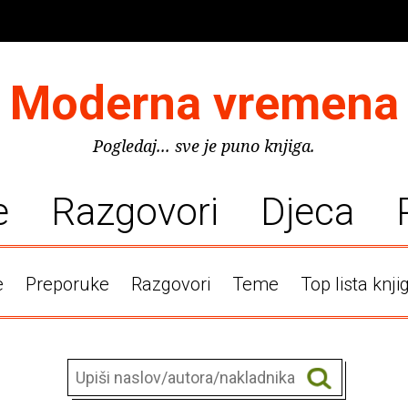
Moderna vremena
Pogledaj... sve je puno knjiga.
e
Razgovori
Djeca
e
Preporuke
Razgovori
Teme
Top lista knji