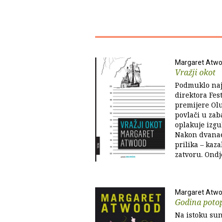
Margaret Atw
Vražji okot
Podmuklo naj
direktora Fes
premijere Olu
povlači u zaba
oplakuje izgu
Nakon dvanae
prilika – kaza
zatvoru. Ondje
Margaret Atw
Godina poto
Na istoku sun