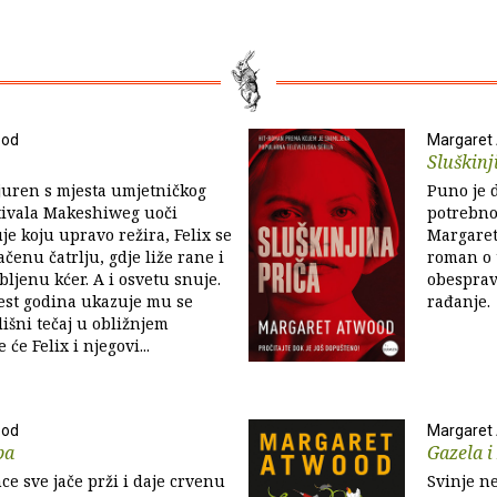
ood
Margaret
Sluškinj
uren s mjesta umjetničkog
Puno je d
tivala Makeshiweg uoči
potrebno 
je koju upravo režira, Felix se
Margaret
čenu čatrlju, gdje liže rane i
roman o 
bljenu kćer. A i osvetu snuje.
obespravl
st godina ukazuje mu se
rađanje.
lišni tečaj u obližnjem
 će Felix i njegovi...
ood
Margaret
pa
Gazela i
ce sve jače prži i daje crvenu
Svinje ne