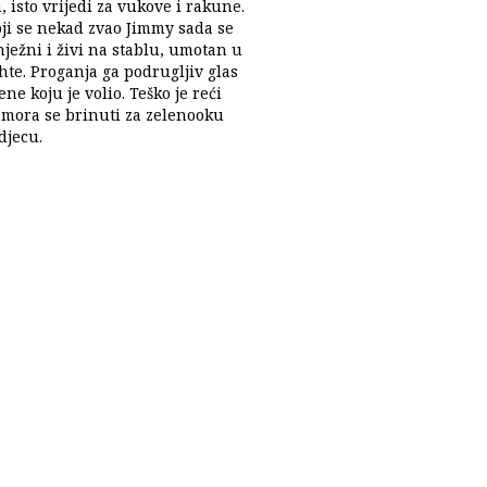
 isto vrijedi za vukove i rakune.
oji se nekad zvao Jimmy sada se
ježni i živi na stablu, umotan u
hte. Proganja ga podrugljiv glas
ene koju je volio. Teško je reći
i mora se brinuti za zelenooku
djecu.