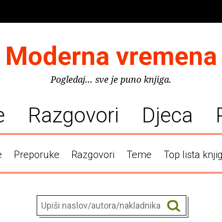
Moderna vremena
Pogledaj... sve je puno knjiga.
e
Razgovori
Djeca
e
Preporuke
Razgovori
Teme
Top lista knji