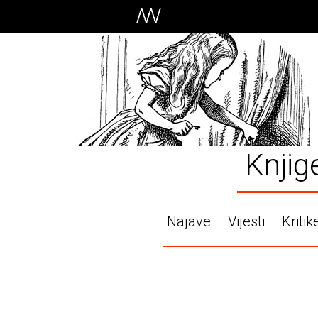
Knjig
Najave
Vijesti
Kritik