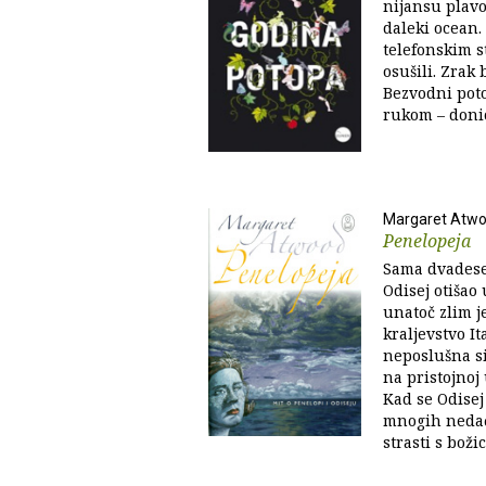
nijansu plavo
daleki ocean. 
telefonskim s
osušili. Zrak 
Bezvodni poto
rukom – donio 
Margaret Atw
Penelopeja
Sama dvadese
Odisej otišao
unatoč zlim j
kraljevstvo It
neposlušna si
na pristojnoj 
Kad se Odisej
mnogih nedaća
strasti s božic