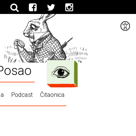
Posao
ga
Podcast
Čitaonica