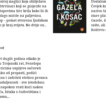
sivoj maglici koja obilježava
Uostalom,
Strvinari koji se gnijezde na
Čovjek k
tupovima šire krila kako bi ih
naziva Sn
blago miriše na paljevinu.
stare pla
p – pošast stvorena ljudskom
Gazele, ž
je kraj svijeta. No dvije su...
zašto, al
Koščevu 
ood
t dugih godina otkako je
 u Trojanski rat, Penelopa
ezicima uspijeva sačuvati
aku od propasti, podići
na i zadržati stotinu prosaca
udaljenosti - sve istodobno.
 napokon vrati kući nakon
, bitaka s čudovištima i
ama,...