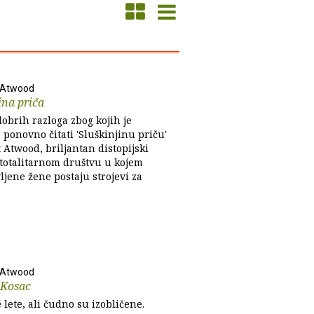
 Atwood
ina priča
obrih razloga zbog kojih je
ponovno čitati 'Sluškinjinu priču'
 Atwood, briljantan distopijski
totalitarnom društvu u kojem
jene žene postaju strojevi za
 Atwood
 Kosac
 lete, ali čudno su izobličene.