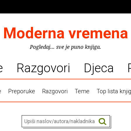
Moderna vremena
Pogledaj... sve je puno knjiga.
e
Razgovori
Djeca
e
Preporuke
Razgovori
Teme
Top lista knji