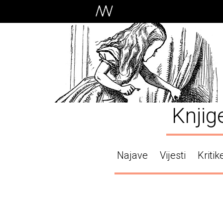
Knjig
Najave
Vijesti
Kritik