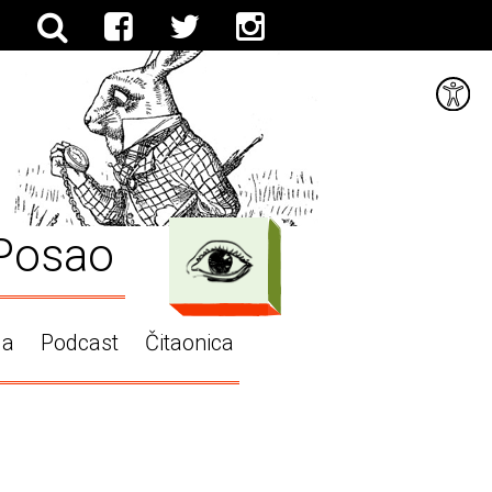
Posao
ga
Podcast
Čitaonica