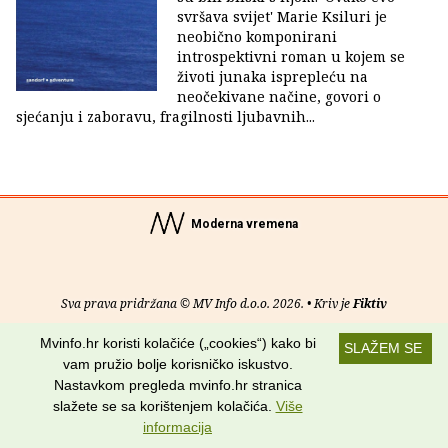
svršava svijet' Marie Ksiluri je
neobično komponirani
introspektivni roman u kojem se
životi junaka isprepleću na
neočekivane načine, govori o
sjećanju i zaboravu, fragilnosti ljubavnih...
Moderna vremena
Sva prava pridržana © MV Info d.o.o. 2026. • Kriv je
Fiktiv
Mvinfo.hr koristi kolačiće („cookies“) kako bi
O nama
•
Pomoć
•
Uvjeti korištenja
•
RSS kanali
SLAŽEM SE
vam pružio bolje korisničko iskustvo.
Potraži nas na:
Nastavkom pregleda mvinfo.hr stranica
slažete se sa korištenjem kolačića.
Više
informacija