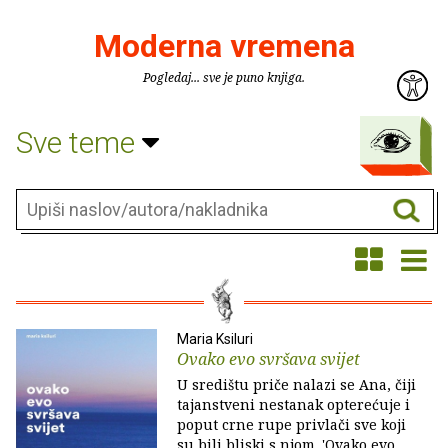
Moderna vremena
Pogledaj... sve je puno knjiga.
Sve teme
Maria Ksiluri
Ovako evo svršava svijet
U središtu priče nalazi se Ana, čiji
tajanstveni nestanak opterećuje i
poput crne rupe privlači sve koji
su bili bliski s njom. 'Ovako evo