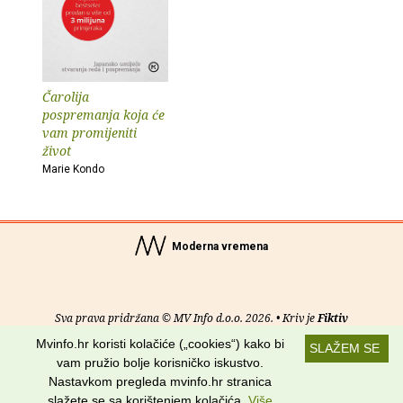
Čarolija
pospremanja koja će
vam promijeniti
život
Marie Kondo
Moderna vremena
Sva prava pridržana © MV Info d.o.o. 2026. • Kriv je
Fiktiv
Mvinfo.hr koristi kolačiće („cookies“) kako bi
SLAŽEM SE
O nama
•
Pomoć
•
Uvjeti korištenja
•
RSS kanali
vam pružio bolje korisničko iskustvo.
Nastavkom pregleda mvinfo.hr stranica
Potraži nas na:
slažete se sa korištenjem kolačića.
Više