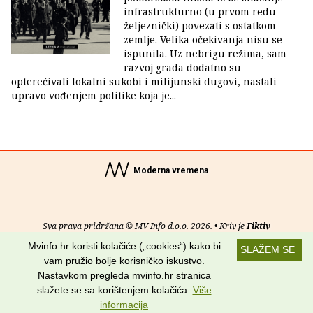
infrastrukturno (u prvom redu
željeznički) povezati s ostatkom
zemlje. Velika očekivanja nisu se
ispunila. Uz nebrigu režima, sam
razvoj grada dodatno su
opterećivali lokalni sukobi i milijunski dugovi, nastali
upravo vođenjem politike koja je...
Moderna vremena
Sva prava pridržana © MV Info d.o.o. 2026. • Kriv je
Fiktiv
Mvinfo.hr koristi kolačiće („cookies“) kako bi
SLAŽEM SE
O nama
•
Pomoć
•
Uvjeti korištenja
•
RSS kanali
vam pružio bolje korisničko iskustvo.
Nastavkom pregleda mvinfo.hr stranica
Potraži nas na:
slažete se sa korištenjem kolačića.
Više
informacija