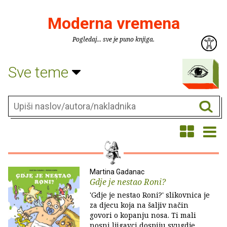
Moderna vremena
Pogledaj... sve je puno knjiga.
Sve teme
Martina Gadanac
Gdje je nestao Roni?
'Gdje je nestao Roni?' slikovnica je
za djecu koja na šaljiv način
govori o kopanju nosa. Ti mali
nosni ljigavci dospiju svugdje