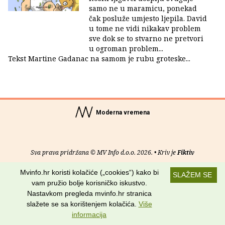
samo ne u maramicu, ponekad
čak posluže umjesto ljepila. David
u tome ne vidi nikakav problem
sve dok se to stvarno ne pretvori
u ogroman problem...
Tekst Martine Gadanac na samom je rubu groteske...
Moderna vremena
Sva prava pridržana © MV Info d.o.o. 2026. • Kriv je
Fiktiv
Mvinfo.hr koristi kolačiće („cookies“) kako bi
O nama
•
Pomoć
•
Uvjeti korištenja
•
RSS kanali
SLAŽEM SE
vam pružio bolje korisničko iskustvo.
Potraži nas na:
Nastavkom pregleda mvinfo.hr stranica
slažete se sa korištenjem kolačića.
Više
informacija