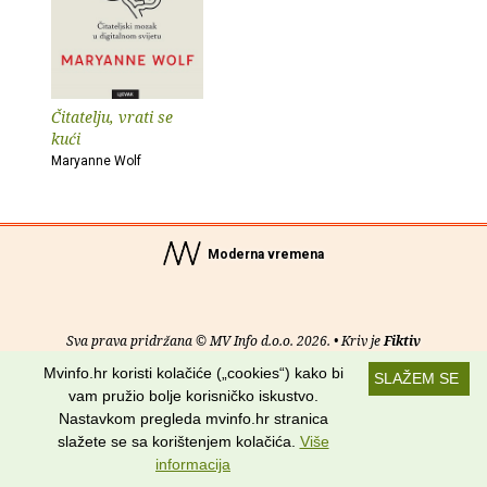
Čitatelju, vrati se
kući
Maryanne Wolf
Moderna vremena
Sva prava pridržana © MV Info d.o.o. 2026. • Kriv je
Fiktiv
Mvinfo.hr koristi kolačiće („cookies“) kako bi
SLAŽEM SE
O nama
•
Pomoć
•
Uvjeti korištenja
•
RSS kanali
vam pružio bolje korisničko iskustvo.
Nastavkom pregleda mvinfo.hr stranica
Potraži nas na:
slažete se sa korištenjem kolačića.
Više
informacija