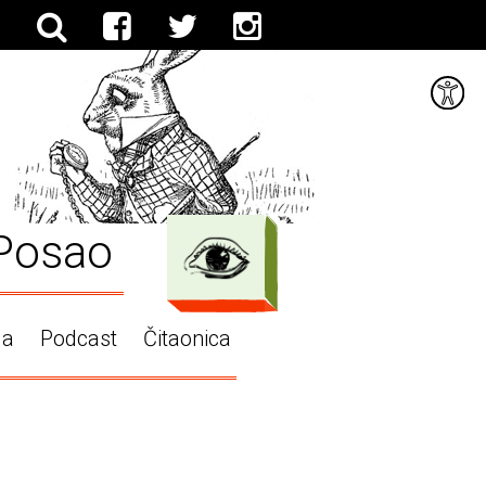
Posao
ga
Podcast
Čitaonica