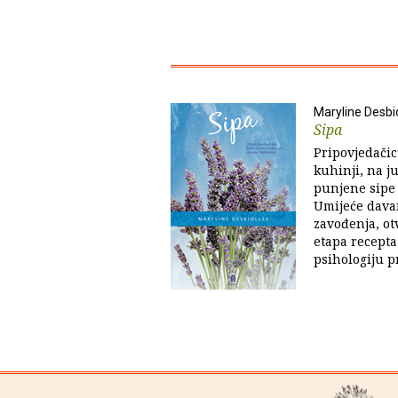
Maryline Desbi
Sipa
Pripovjedači
kuhinji, na 
punjene sipe 
Umijeće davan
zavođenja, ot
etapa recepta
psihologiju p