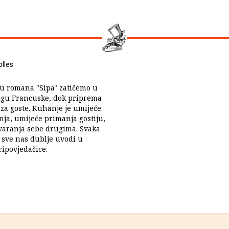
olles
cu romana "Sipa" zatičemo u
jugu Francuske, dok priprema
za goste. Kuhanje je umijeće.
ja, umijeće primanja gostiju,
varanja sebe drugima. Svaka
 sve nas dublje uvodi u
ripovjedačice.