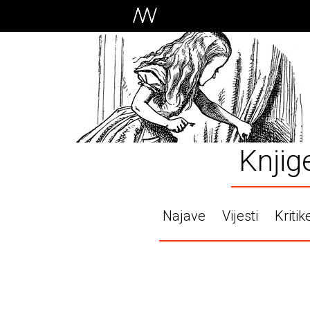
Knjig
Najave
Vijesti
Kritik