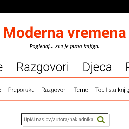
Moderna vremena
Pogledaj... sve je puno knjiga.
e
Razgovori
Djeca
e
Preporuke
Razgovori
Teme
Top lista knji