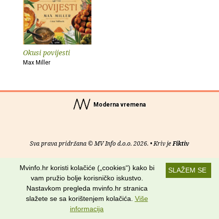
Okusi povijesti
Max Miller
Moderna vremena
Sva prava pridržana © MV Info d.o.o. 2026. • Kriv je
Fiktiv
O nama
•
Pomoć
•
Uvjeti korištenja
•
RSS kanali
Mvinfo.hr koristi kolačiće („cookies“) kako bi
SLAŽEM SE
vam pružio bolje korisničko iskustvo.
Potraži nas na:
Nastavkom pregleda mvinfo.hr stranica
slažete se sa korištenjem kolačića.
Više
informacija