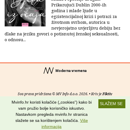
Prikazujući Dublin 2000-ih
godina i mlade ljude u
egzistencijalnoj krizi i potrazi za
životnom svrhom, autorica u
nevjerojatno uvjerljivu debiju bez
dlake na jeziku govori o potisnutoj ženskoj seksualnosti,
o odnosu...
Moderna vremena
Sva prava pridržana © MV Info d.o.o. 2026. • Kriv je
Fiktiv
Mvinfo.hr koristi kolačiće („cookies“) kako bi
SLAŽEM SE
O nama
•
Pomoć
•
Uvjeti korištenja
•
RSS kanali
vam pružio bolje korisničko iskustvo.
Nastavkom pregleda mvinfo.hr stranica
Potraži nas na:
slažete se sa korištenjem kolačića.
Više
informacija