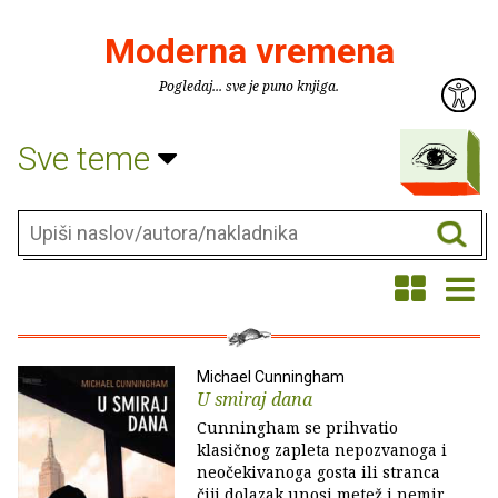
Moderna vremena
Pogledaj... sve je puno knjiga.
Sve teme
Michael Cunningham
U smiraj dana
Cunningham se prihvatio
klasičnog zapleta nepozvanoga i
neočekivanoga gosta ili stranca
čiji dolazak unosi metež i nemir,