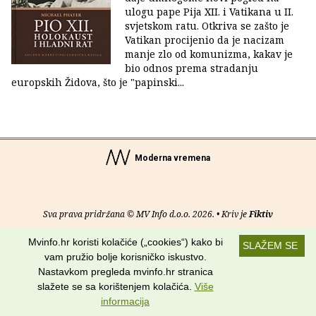
ulogu pape Pija XII. i Vatikana u II.
svjetskom ratu. Otkriva se zašto je
Vatikan procijenio da je nacizam
manje zlo od komunizma, kakav je
bio odnos prema stradanju
europskih Židova, što je "papinski...
Moderna vremena
Sva prava pridržana © MV Info d.o.o. 2026. • Kriv je
Fiktiv
Mvinfo.hr koristi kolačiće („cookies“) kako bi
O nama
•
Pomoć
•
Uvjeti korištenja
•
RSS kanali
SLAŽEM SE
vam pružio bolje korisničko iskustvo.
Potraži nas na:
Nastavkom pregleda mvinfo.hr stranica
slažete se sa korištenjem kolačića.
Više
informacija