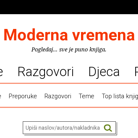
Moderna vremena
Pogledaj... sve je puno knjiga.
e
Razgovori
Djeca
e
Preporuke
Razgovori
Teme
Top lista knji