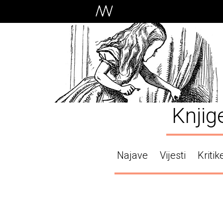
Knjig
Najave
Vijesti
Kritik