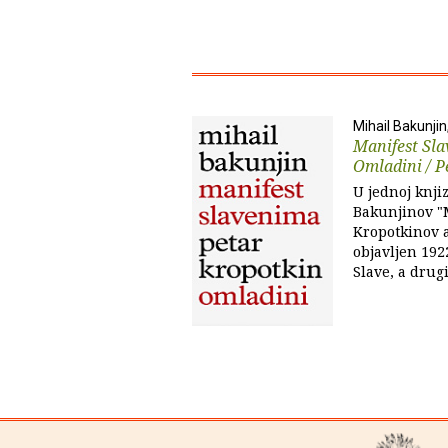
Mihail Bakunjin
Manifest Sla
Omladini / Pe
U jednoj knji
Bakunjinov "
Kropotkinov a
objavljen 192
Slave, a drugi