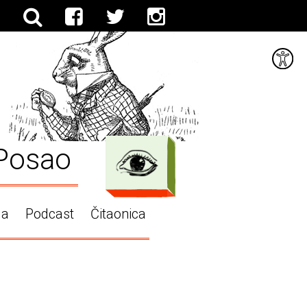
Posao
ga
Podcast
Čitaonica