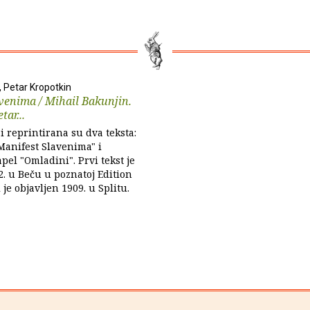
, Petar Kropotkin
venima / Mihail Bakunjin.
tar...
zi reprintirana su dva teksta:
Manifest Slavenima" i
pel "Omladini". Prvi tekst je
2. u Beču u poznatoj Edition
 je objavljen 1909. u Splitu.