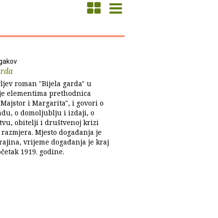
lgakov
arda
ljev roman "Bijela garda" u
e elementima prethodnica
ajstor i Margarita", i govori o
adu, o domoljublju i izdaji, o
stvu, obitelji i društvenoj krizi
 razmjera. Mjesto događanja je
rajina, vrijeme događanja je kraj
očetak 1919. godine.