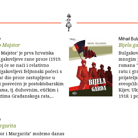
v
Mihail Bu
o Majstor
Bijela g
 Majstor' je prva hrvatska
Bulgakov
lgakovljeve rane proze (1919.
mnogim j
joj će se naći i relativno
romana "M
gakovljevi feljtonski počeci s
ratu i gr
r dio proze zastupljene u
prijatelj
ji posvećen je postoktobarskim
sveopćih
ama, tj. duhovnim, etičkim i
Kijev, Uk
ktima Građanskoga rata,...
1918. i p
v
rgarita
or i Margarita" možemo danas