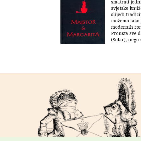
smatrati jedn
svjetske knji
slijedi tradic
možemo lako 
modernih rom
Prousta sve d
(Solar), nego 