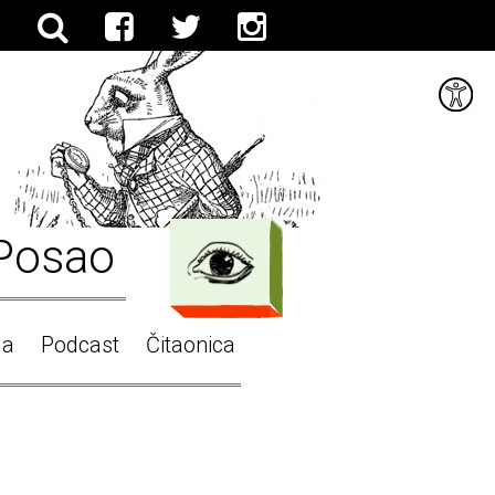
Posao
ga
Podcast
Čitaonica