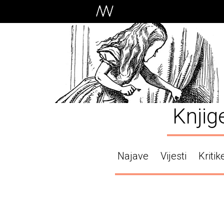
Knjig
Najave
Vijesti
Kritik