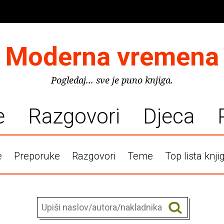
Moderna vremena
Pogledaj... sve je puno knjiga.
e
Razgovori
Djeca
e
Preporuke
Razgovori
Teme
Top lista knji