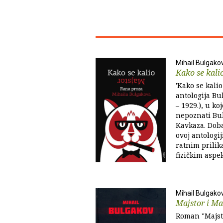
Mihail Bulgako
Kako se kali
'Kako se kalio
antologija Bu
– 1929.), u ko
nepoznati Bul
Kavkaza. Doba
ovoj antologi
ratnim prilik
fizičkim aspe
Mihail Bulgako
Majstor i Ma
Roman "Majst