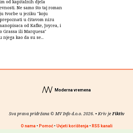
im od kapitalnih djela
ževnosti. Ne samo što taj roman
iju tvorbe u jeziku "koju
prepoznati u čitavom nizu
anopisaca od Kafke, Joycea, i
o Grassa ili Marquesa"
u njega kao da su se...
Moderna vremena
Sva prava pridržana © MV Info d.o.o. 2026. • Kriv je
Fiktiv
O nama
•
Pomoć
•
Uvjeti korištenja
•
RSS kanali