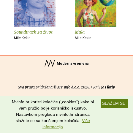
Soundtrack za život
Mala
Mile Kekin
Mile Kekin
Moderna vremena
Sva prava pridržana © MV Info d.o.o. 2026. • Kriv je
Fiktiv
O nama
•
Pomoć
•
Uvjeti korištenja
•
RSS kanali
Mvinfo.hr koristi kolačiće („cookies“) kako bi
SLAŽEM SE
vam pružio bolje korisničko iskustvo.
Potraži nas na:
Nastavkom pregleda mvinfo.hr stranica
slažete se sa korištenjem kolačića.
Više
informacija