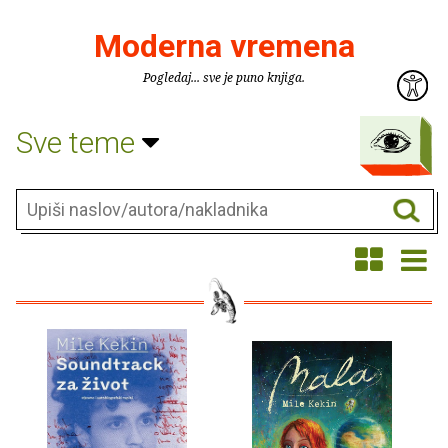
Moderna vremena
Pogledaj... sve je puno knjiga.
Sve teme