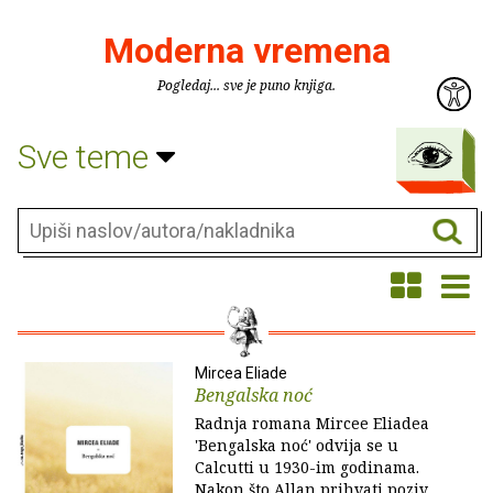
Moderna vremena
Pogledaj... sve je puno knjiga.
Sve teme
Mircea Eliade
Bengalska noć
Radnja romana Mircee Eliadea
'Bengalska noć' odvija se u
Calcutti u 1930-im godinama.
Nakon što Allan prihvati poziv