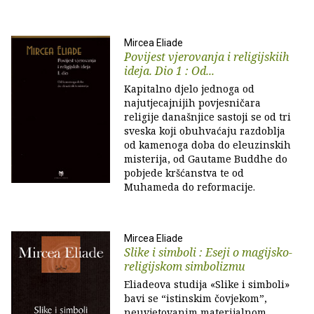
Mircea Eliade
Povijest vjerovanja i religijskiih
ideja. Dio 1 : Od...
Kapitalno djelo jednoga od
najutjecajnijih povjesničara
religije današnjice sastoji se od tri
sveska koji obuhvaćaju razdoblja
od kamenoga doba do eleuzinskih
misterija, od Gautame Buddhe do
pobjede kršćanstva te od
Muhameda do reformacije.
Mircea Eliade
Slike i simboli : Eseji o magijsko-
religijskom simbolizmu
Eliadeova studija «Slike i simboli»
bavi se “istinskim čovjekom”,
neuvjetovanim materijalnom