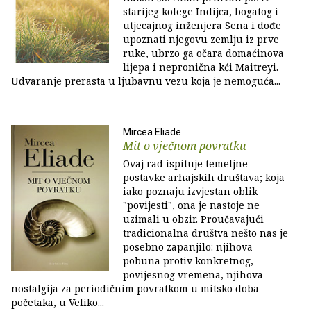
starijeg kolege Indijca, bogatog i
utjecajnog inženjera Sena i dođe
upoznati njegovu zemlju iz prve
ruke, ubrzo ga očara domaćinova
lijepa i nepronična kći Maitreyi.
Udvaranje prerasta u ljubavnu vezu koja je nemoguća...
Mircea Eliade
Mit o vječnom povratku
Ovaj rad ispituje temeljne
postavke arhajskih društava; koja
iako poznaju izvjestan oblik
"povijesti", ona je nastoje ne
uzimali u obzir. Proučavajući
tradicionalna društva nešto nas je
posebno zapanjilo: njihova
pobuna protiv konkretnog,
povijesnog vremena, njihova
nostalgija za periodičnim povratkom u mitsko doba
početaka, u Veliko...