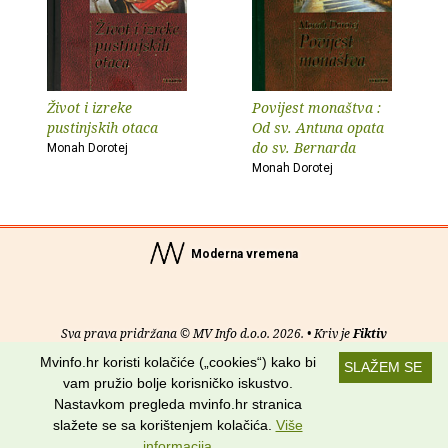
Život i izreke
Povijest monaštva :
pustinjskih otaca
Od sv. Antuna opata
do sv. Bernarda
Monah Dorotej
Monah Dorotej
Moderna vremena
Sva prava pridržana © MV Info d.o.o. 2026. • Kriv je
Fiktiv
Mvinfo.hr koristi kolačiće („cookies“) kako bi
SLAŽEM SE
O nama
•
Pomoć
•
Uvjeti korištenja
•
RSS kanali
vam pružio bolje korisničko iskustvo.
Nastavkom pregleda mvinfo.hr stranica
Potraži nas na:
slažete se sa korištenjem kolačića.
Više
informacija