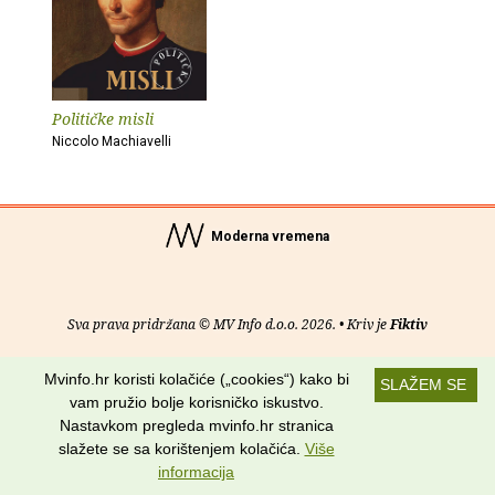
Političke misli
Niccolo Machiavelli
Moderna vremena
Sva prava pridržana © MV Info d.o.o. 2026. • Kriv je
Fiktiv
O nama
•
Pomoć
•
Uvjeti korištenja
•
RSS kanali
Mvinfo.hr koristi kolačiće („cookies“) kako bi
SLAŽEM SE
vam pružio bolje korisničko iskustvo.
Potraži nas na:
Nastavkom pregleda mvinfo.hr stranica
slažete se sa korištenjem kolačića.
Više
informacija