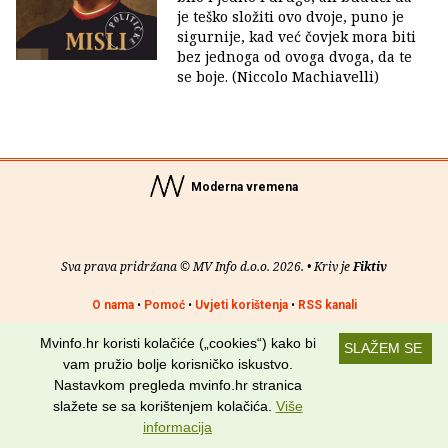
je teško složiti ovo dvoje, puno je
sigurnije, kad već čovjek mora biti
bez jednoga od ovoga dvoga, da te
se boje. (Niccolo Machiavelli)
Moderna vremena
Sva prava pridržana © MV Info d.o.o. 2026. • Kriv je
Fiktiv
O nama
•
Pomoć
•
Uvjeti korištenja
•
RSS kanali
Mvinfo.hr koristi kolačiće („cookies“) kako bi
Potraži nas na:
SLAŽEM SE
vam pružio bolje korisničko iskustvo.
Nastavkom pregleda mvinfo.hr stranica
slažete se sa korištenjem kolačića.
Više
informacija