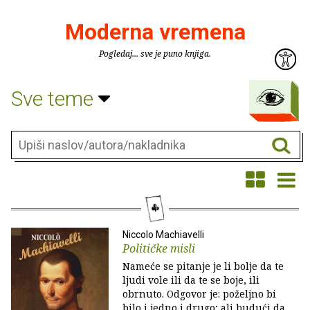
Moderna vremena
Pogledaj... sve je puno knjiga.
Sve teme
Niccolo Machiavelli
Političke misli
Nameće se pitanje je li bolje da te
ljudi vole ili da te se boje, ili
obrnuto. Odgovor je: poželjno bi
bilo i jedno i drugo; ali budući da