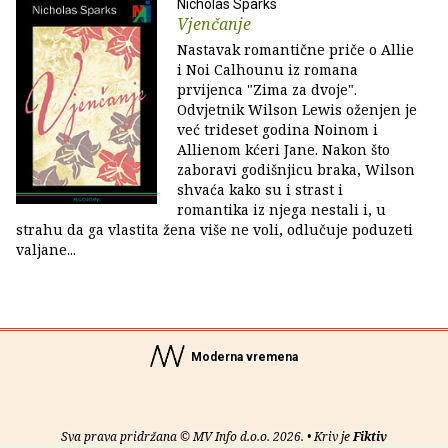
Nicholas Sparks
Vjenčanje
Nastavak romantične priče o Allie
i Noi Calhounu iz romana
prvijenca "Zima za dvoje".
Odvjetnik Wilson Lewis oženjen je
već trideset godina Noinom i
Allienom kćeri Jane. Nakon što
zaboravi godišnjicu braka, Wilson
shvaća kako su i strast i
romantika iz njega nestali i, u
strahu da ga vlastita žena više ne voli, odlučuje poduzeti
valjane...
Moderna vremena
Sva prava pridržana © MV Info d.o.o. 2026. • Kriv je
Fiktiv