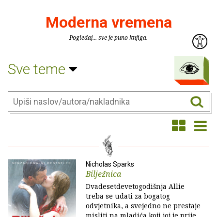
Moderna vremena
Pogledaj... sve je puno knjiga.
Sve teme
Nicholas Sparks
Bilježnica
Dvadesetdevetogodišnja Allie
treba se udati za bogatog
odvjetnika, a svejedno ne prestaje
misliti na mladića koji joj je prije