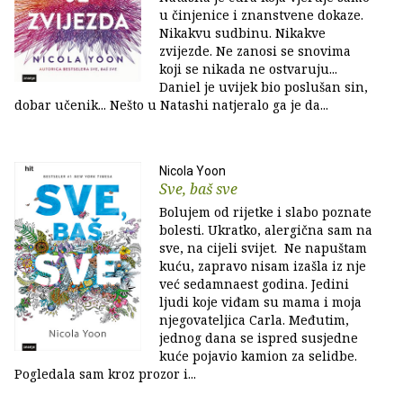
u činjenice i znanstvene dokaze.
Nikakvu sudbinu. Nikakve
zvijezde. Ne zanosi se snovima
koji se nikada ne ostvaruju...
Daniel je uvijek bio poslušan sin,
dobar učenik... Nešto u Natashi natjeralo ga je da...
Nicola Yoon
Sve, baš sve
Bolujem od rijetke i slabo poznate
bolesti. Ukratko, alergična sam na
sve, na cijeli svijet. Ne napuštam
kuću, zapravo nisam izašla iz nje
već sedamnaest godina. Jedini
ljudi koje viđam su mama i moja
njegovateljica Carla. Međutim,
jednog dana se ispred susjedne
kuće pojavio kamion za selidbe.
Pogledala sam kroz prozor i...