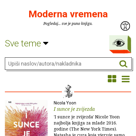
Moderna vremena
Pogledaj... sve je puno knjiga.
Sve teme
Nicola Yoon
I sunce je zvijezda
'I sunce je zvijezda' Nicole Yoon
najbolja knjiga za mlade 2016.
godine (The New York Times).
Natasha je cura koja vjeruje samo