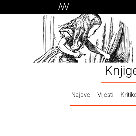
Knjig
Najave
Vijesti
Kritik