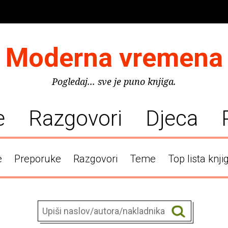
Moderna vremena
Pogledaj... sve je puno knjiga.
e
Razgovori
Djeca
e
Preporuke
Razgovori
Teme
Top lista knji