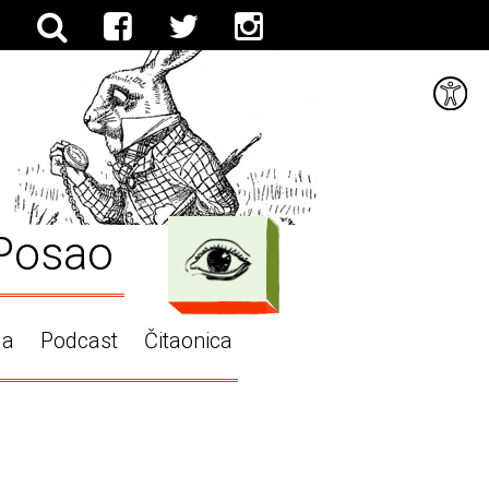
Posao
ga
Podcast
Čitaonica