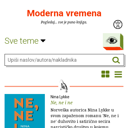
Moderna vremena
Pogledaj... sve je puno knjiga.
Sve teme
Nina Lykke
Ne, ne i ne
Norveška autorica Nina Lykke u
svom zapaženom romanu 'Ne, ne i
ne' duhovito i satirično secira
narcističko društvo u kojemu