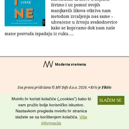
živimo i uz pomoć svojih
manjkavih likova otkriva nam
metodom zrcaljenja nas same –
uhvaćene u žrvnju svakodnevice
kako se koprcamo dok nam naše
mane posvuda ispadaju iz ruku…...
Moderna vremena
Sva prava pridržana © MV Info d.o.o. 2026. • Kriv je
Fiktiv
Mvinfo.hr koristi kolačiće („cookies“) kako bi
O nama
•
Pomoć
•
Uvjeti korištenja
•
RSS kanali
SLAŽEM SE
vam pružio bolje korisničko iskustvo.
Potraži nas na:
Nastavkom pregleda mvinfo.hr stranica
slažete se sa korištenjem kolačića.
Više
informacija