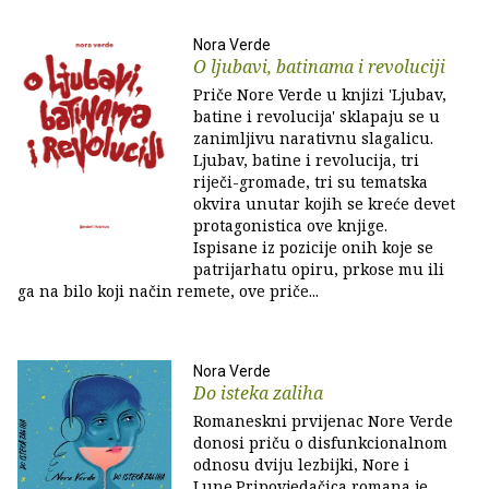
Nora Verde
O ljubavi, batinama i revoluciji
Priče Nore Verde u knjizi 'Ljubav,
batine i revolucija' sklapaju se u
zanimljivu narativnu slagalicu.
Ljubav, batine i revolucija, tri
riječi-gromade, tri su tematska
okvira unutar kojih se kreće devet
protagonistica ove knjige.
Ispisane iz pozicije onih koje se
patrijarhatu opiru, prkose mu ili
ga na bilo koji način remete, ove priče...
Nora Verde
Do isteka zaliha
Romaneskni prvijenac Nore Verde
donosi priču o disfunkcionalnom
odnosu dviju lezbijki, Nore i
Lune.Pripovjedačica romana je