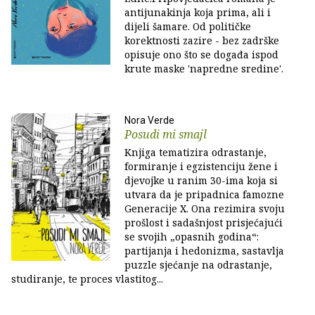
antijunakinja koja prima, ali i
dijeli šamare. Od političke
korektnosti zazire - bez zadrške
opisuje ono što se događa ispod
krute maske 'napredne sredine'.
Nora Verde
Posudi mi smajl
Knjiga tematizira odrastanje,
formiranje i egzistenciju žene i
djevojke u ranim 30-ima koja si
utvara da je pripadnica famozne
Generacije X. Ona rezimira svoju
prošlost i sadašnjost prisjećajući
se svojih „opasnih godina“:
partijanja i hedonizma, sastavlja
puzzle sjećanje na odrastanje,
studiranje, te proces vlastitog...