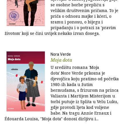
se osobne borbe prepliću s
velikim društvenim pričama. To je
priča o odnosu majke i kćeri, o
sramu i ponosu, o bijegu i
pripadanju i o potrazi za 'pravim
životom' koji se čini uvijek nekako izvan dosega.
Nora Verde
Moja dota
U središtu romana 'Moja
dota' Nore Verde prkosna je
djevojčica koju pratimo od početka
1980-ih kada u žutim
bermudama, s frizurom na princa
Valianta i Martijem Misterijom u
torbi putuje iz Splita u Velu Luku,
gdje provodi ljeta kod voljene
babe. Na tragu Annie Ernaux i
Édouarda Louisa, "Moja dota" donosi dirljivu i...