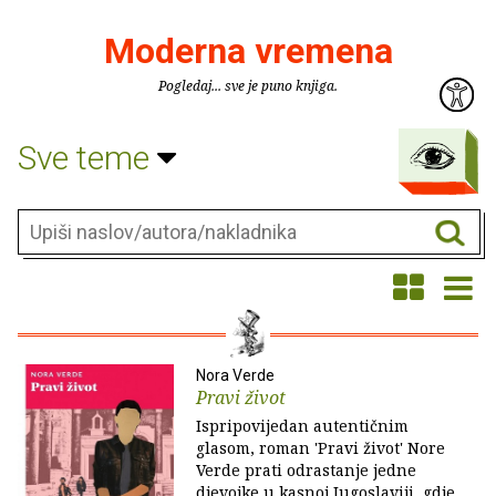
Moderna vremena
Pogledaj... sve je puno knjiga.
Sve teme
Nora Verde
Pravi život
Ispripovijedan autentičnim
glasom, roman 'Pravi život' Nore
Verde prati odrastanje jedne
djevojke u kasnoj Jugoslaviji, gdje