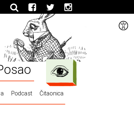
Posao
ga
Podcast
Čitaonica