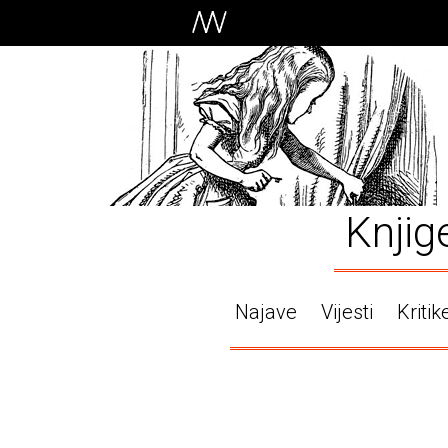
Knjig
Najave
Vijesti
Kritik