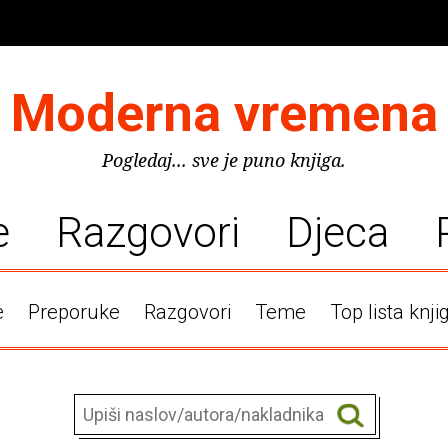
Moderna vremena
Pogledaj... sve je puno knjiga.
e
Razgovori
Djeca
e
Preporuke
Razgovori
Teme
Top lista knji