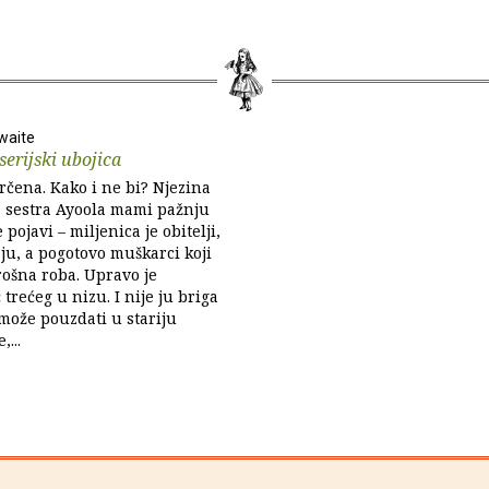
waite
serijski ubojica
rčena. Kako i ne bi? Njezina
a sestra Ayoola mami pažnju
 pojavi – miljenica je obitelji,
aju, a pogotovo muškarci koji
rošna roba. Upravo je
trećeg u nizu. I nije ju briga
 može pouzdati u stariju
...