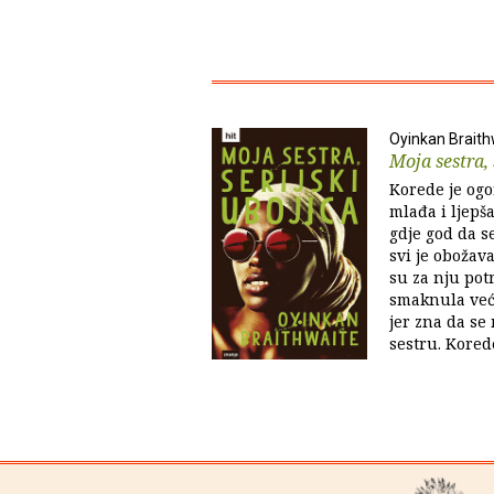
Oyinkan Braith
Moja sestra, 
Korede je ogo
mlađa i ljepš
gdje god da se
svi je obožav
su za nju pot
smaknula već 
jer zna da se
sestru. Korede,