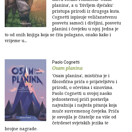
planina', a u 'Divljem dječaku'
pristupa prirodi iz drugoga kuta.
Cognetti ispisuje veličanstvenu
posvetu samoći i divljini, posvetu
planini i čovjeku u njoj. Jedna je
to od onih knjiga koja se čita polagano, onako kako i
vrijeme u...
Paolo Cognetti
Osam planina
'Osam planina', mistična je i
filozofična priča o prijateljstvu i
prirodi, o očevima i sinovima.
Paolo Cognetti u svojoj naoko
jednostavnoj priči postavlja
najvažnija i najteža pitanja koja
muče suvremenog čovjeka. Priča
je osvojila je čitatelje na više od
četrdeset svjetskih jezika te
brojne nagrade.