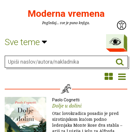
Moderna vremena
Pogledaj... sve je puno knjiga.
Sve teme
Paolo Cognetti
Dolje u dolini
Otac lovokradica posadio je pred
sirotinjskom kućom podno
ledenjaka Monte Rose dva stabla –
ariš za Luigija i jelu za Alfreda.