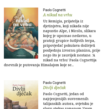
Paolo Cognetti
A nikad na vrhu
Uz Remigia, prijatelja iz
djetinjstva, koji nikada nije
napustio Alpe, i Nicolu, slikara
kojeg je upoznao nedavno, u
pratnji grupice šutljivih šerpa,
pripovjedač pokušava doživjeti
posljednju izvornu planinu, prije
nego što je zauvijek nestane. 'A
nikad na vrhu' Paola Cognettija
dnevnik je putovanja Himalajom koje se...
Paolo Cognetti
Divlji dječak
Paolo Cognetti, jedan od
najcjenjenijih suvremenih
talijanskih autora, svjetsku je
slavu stekao romanom 'Osam