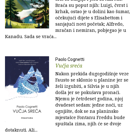
Braća su poput njih: Luigi, čvrst i
krhak, ostao je u dolini kao šumar,
očekujući dijete s Elisabettom i
sanjajući novi početak; Alfredo,
mračan i nemiran, pobjegao je u
Kanadu. Sada se vraća...
Paolo Cognetti
Vučja sreća
Nakon prekida dugogodišnje veze
Fausto se sklonio u planine jer se
želi izgubiti, a Silvia je u njih
došla jer se pokušava pronaći.
Njemu je četrdeset godina, njoj
dvadeset sedam: jedne noći, uz
ognjište, dok se na planinsko
mjestašce Fontanu Freddu bude
spuštala zima, njih će se dvoje
dotaknuti. Ali...