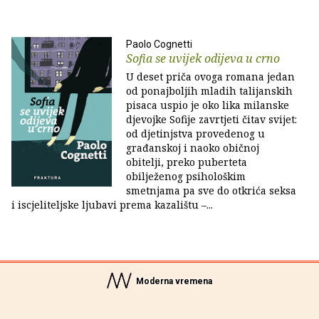
Paolo Cognetti
Sofia se uvijek odijeva u crno
U deset priča ovoga romana jedan
od ponajboljih mladih talijanskih
pisaca uspio je oko lika milanske
djevojke Sofije zavrtjeti čitav svijet:
od djetinjstva provedenog u
građanskoj i naoko običnoj
obitelji, preko puberteta
obilježenog psihološkim
smetnjama pa sve do otkrića seksa
i iscjeliteljske ljubavi prema kazalištu –...
Moderna vremena