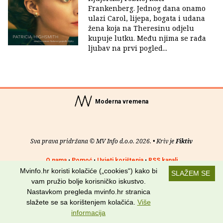
Frankenberg. Jednog dana onamo
ulazi Carol, lijepa, bogata i udana
žena koja na Theresinu odjelu
kupuje lutku. Među njima se rađa
ljubav na prvi pogled...
Moderna vremena
Sva prava pridržana © MV Info d.o.o. 2026. • Kriv je
Fiktiv
O nama
•
Pomoć
•
Uvjeti korištenja
•
RSS kanali
Mvinfo.hr koristi kolačiće („cookies“) kako bi
SLAŽEM SE
Potraži nas na:
vam pružio bolje korisničko iskustvo.
Nastavkom pregleda mvinfo.hr stranica
slažete se sa korištenjem kolačića.
Više
informacija