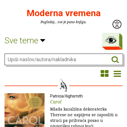
Moderna vremena
Pogledaj... sve je puno knjiga.
Sve teme
Patricia Highsmith
Carol
Mlada kazališna dekoraterka
Therese ne uspijeva se zaposliti u
struci pa prihvaća posao u
njujorškoj robnoj kući