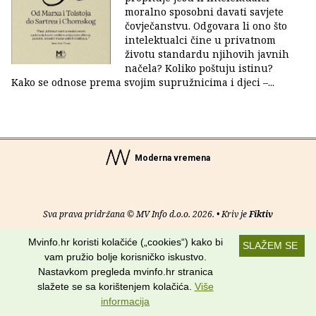
moralno sposobni davati savjete
čovječanstvu. Odgovara li ono što
intelektualci čine u privatnom
životu standardu njihovih javnih
načela? Koliko poštuju istinu?
Kako se odnose prema svojim supružnicima i djeci –...
Moderna vremena
Sva prava pridržana © MV Info d.o.o. 2026. • Kriv je
Fiktiv
Mvinfo.hr koristi kolačiće („cookies“) kako bi
O nama
•
Pomoć
•
Uvjeti korištenja
•
RSS kanali
SLAŽEM SE
vam pružio bolje korisničko iskustvo.
Potraži nas na:
Nastavkom pregleda mvinfo.hr stranica
slažete se sa korištenjem kolačića.
Više
informacija