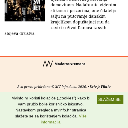
domovinom. Nadahnute viđenim
slikama i prizorima, one čitatelja
šalju na putovanje danskim
krajolikom dopuštajući mu da
zaviri u život Danaca iz svih
slojeva društva.
Moderna vremena
Sva prava pridržana © MV Info d.o.o. 2026. • Kriv je
Fiktiv
Mvinfo.hr koristi kolačiće („cookies“) kako bi
O nama
•
Pomoć
•
Uvjeti korištenja
•
RSS kanali
SLAŽEM SE
vam pružio bolje korisničko iskustvo.
Potraži nas na:
Nastavkom pregleda mvinfo.hr stranica
slažete se sa korištenjem kolačića.
Više
informacija