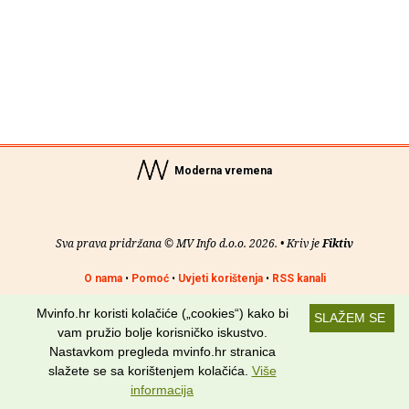
Moderna vremena
Sva prava pridržana © MV Info d.o.o. 2026. • Kriv je
Fiktiv
O nama
•
Pomoć
•
Uvjeti korištenja
•
RSS kanali
Mvinfo.hr koristi kolačiće („cookies“) kako bi
Potraži nas na:
SLAŽEM SE
vam pružio bolje korisničko iskustvo.
Nastavkom pregleda mvinfo.hr stranica
slažete se sa korištenjem kolačića.
Više
informacija