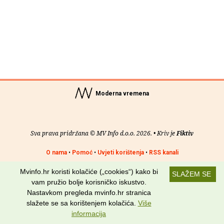
Moderna vremena
Sva prava pridržana © MV Info d.o.o. 2026. • Kriv je
Fiktiv
O nama
•
Pomoć
•
Uvjeti korištenja
•
RSS kanali
Mvinfo.hr koristi kolačiće („cookies“) kako bi
Potraži nas na:
SLAŽEM SE
vam pružio bolje korisničko iskustvo.
Nastavkom pregleda mvinfo.hr stranica
slažete se sa korištenjem kolačića.
Više
informacija