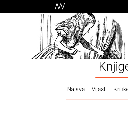
Knjig
Najave
Vijesti
Kritik