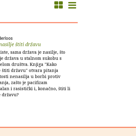
derloos
asilje štiti državu
ste, sama država je nasilje, što
 je država u stalnom sukobu s
jelom društva. Knjiga "Kako
 štiti državu" otvara pitanja
osti nenasilja u borbi protiv
nja, zašto je pacifizam
lan i rasistički i, konačno, štiti li
e državu?