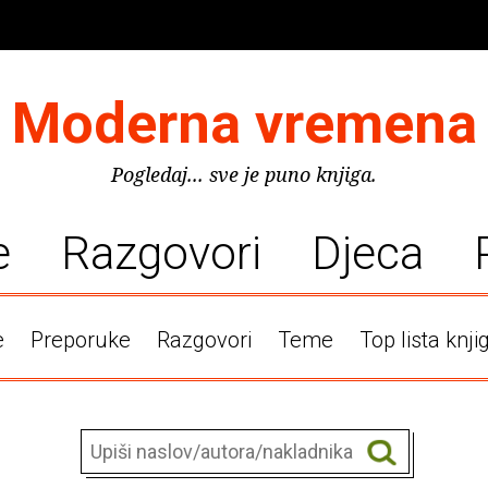
Moderna vremena
Pogledaj... sve je puno knjiga.
e
Razgovori
Djeca
e
Preporuke
Razgovori
Teme
Top lista knji