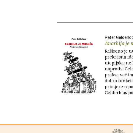
Peter Gelderlo
Anarhija je
Rašireno je u
prekrasna ide
utopijska: ne 
naprotiv, Gel
praksa već im
dobro funkcio
primjere u pov
Gelderloos po