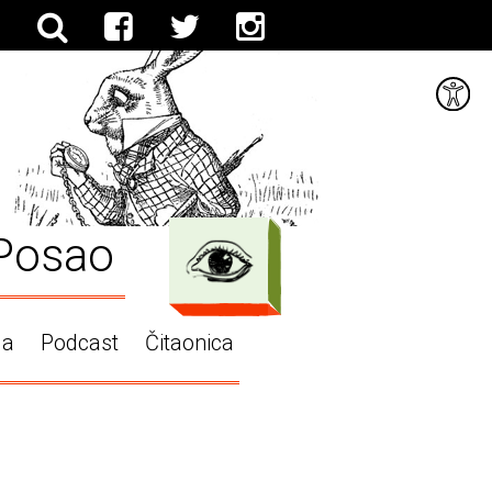
Posao
ga
Podcast
Čitaonica