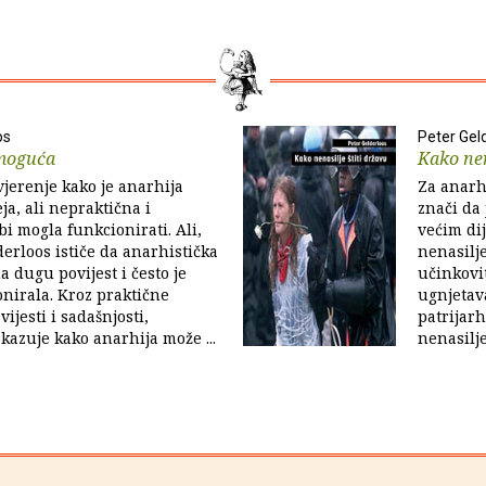
os
Peter Gel
 moguća
Kako nen
vjerenje kako je anarhija
Za anarhi
ja, ali nepraktična i
znači da
bi mogla funkcionirati. Ali,
većim di
derloos ističe da anarhistička
nenasilje
a dugu povijest i često je
učinkovit
nirala. Kroz praktične
ugnjetava
ijesti i sadašnjosti,
patrijarha
kazuje kako anarhija može ...
nenasilj