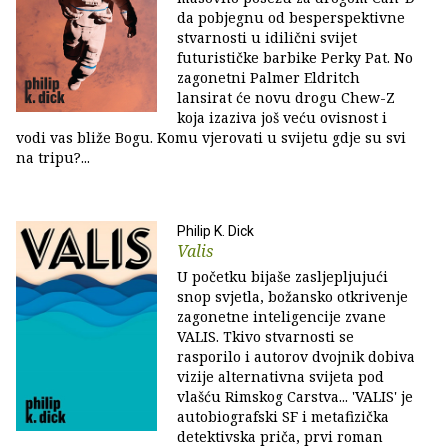
da pobjegnu od besperspektivne
stvarnosti u idilični svijet
futurističke barbike Perky Pat. No
zagonetni Palmer Eldritch
lansirat će novu drogu Chew-Z
koja izaziva još veću ovisnost i
vodi vas bliže Bogu. Komu vjerovati u svijetu gdje su svi
na tripu?...
Philip K. Dick
Valis
U početku bijaše zasljepljujući
snop svjetla, božansko otkrivenje
zagonetne inteligencije zvane
VALIS. Tkivo stvarnosti se
rasporilo i autorov dvojnik dobiva
vizije alternativna svijeta pod
vlašću Rimskog Carstva... 'VALIS' je
autobiografski SF i metafizička
detektivska priča, prvi roman