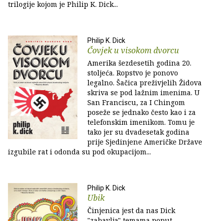
trilogije kojom je Philip K. Dick...
Philip K. Dick
Čovjek u visokom dvorcu
Amerika šezdesetih godina 20.
stoljeća. Ropstvo je ponovo
legalno. Šačica preživjelih Židova
skriva se pod lažnim imenima. U
San Franciscu, za I Chingom
poseže se jednako često kao i za
telefonskim imenikom. Tomu je
tako jer su dvadesetak godina
prije Sjedinjene Američke Države
izgubile rat i odonda su pod okupacijom...
Philip K. Dick
Ubik
Činjenica jest da nas Dick
"zabavlja" temama poput