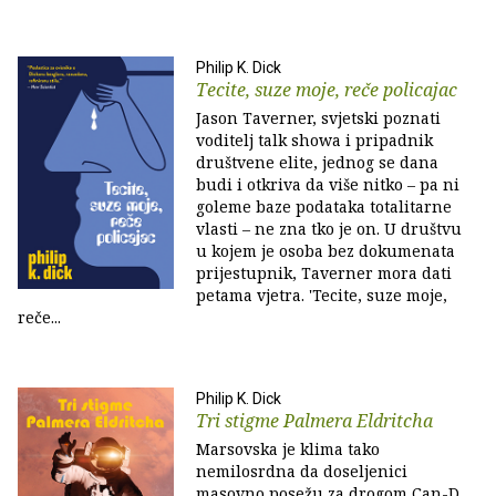
Philip K. Dick
Tecite, suze moje, reče policajac
Jason Taverner, svjetski poznati
voditelj talk showa i pripadnik
društvene elite, jednog se dana
budi i otkriva da više nitko – pa ni
goleme baze podataka totalitarne
vlasti – ne zna tko je on. U društvu
u kojem je osoba bez dokumenata
prijestupnik, Taverner mora dati
petama vjetra. 'Tecite, suze moje,
reče...
Philip K. Dick
Tri stigme Palmera Eldritcha
Marsovska je klima tako
nemilosrdna da doseljenici
masovno posežu za drogom Can-D