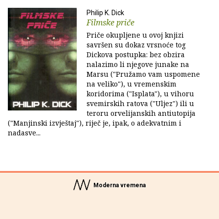
Philip K. Dick
Filmske priče
Priče okupljene u ovoj knjizi
savršen su dokaz vrsnoće tog
Dickova postupka: bez obzira
nalazimo li njegove junake na
Marsu ("Pružamo vam uspomene
na veliko"), u vremenskim
koridorima ("Isplata"), u vihoru
svemirskih ratova ("Uljez") ili u
teroru orvelijanskih antiutopija
("Manjinski izvještaj"), riječ je, ipak, o adekvatnim i
nadasve...
Moderna vremena