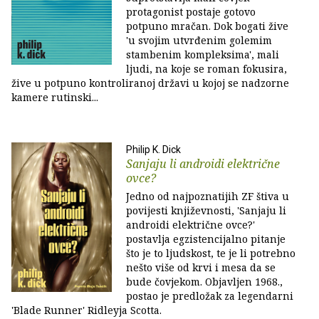
protagonist postaje gotovo
potpuno mračan. Dok bogati žive
'u svojim utvrđenim golemim
stambenim kompleksima', mali
ljudi, na koje se roman fokusira,
žive u potpuno kontroliranoj državi u kojoj se nadzorne
kamere rutinski...
Philip K. Dick
Sanjaju li androidi električne
ovce?
Jedno od najpoznatijih ZF štiva u
povijesti književnosti, 'Sanjaju li
androidi električne ovce?'
postavlja egzistencijalno pitanje
što je to ljudskost, te je li potrebno
nešto više od krvi i mesa da se
bude čovjekom. Objavljen 1968.,
postao je predložak za legendarni
'Blade Runner' Ridleyja Scotta.