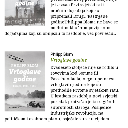
je izazvao Prvi svjetski rat i
mučnih događaja koji su
pripremali Drugi. 'Rastrgane
godine'Philippa Bloma ne bave se
međutim ključnim povijesnim
događajima koji su obilježili to razdoblje, već poviješću...
Philipp Blom
Vrtoglave godine
Dvadeseto stoljeće nije se rodilo u
rovovima kod Somme ili
Passchendaela, nego u petnaest
vrtoglavih godina koje su
prethodile Prvome svjetskom ratu.
U kratkom razdoblju novi svjetski
poredak proizašao je iz tragičnih
suprotnosti staroga. Posljedice
industrijske revolucije, na
političkom i osobnom planu, osjećale su se u cijelom...