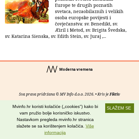
Europe te drugih poznatih
svetaca, nezaobilaznih i velikih
osoba europske povijesti i
čovječanstva: sv. Benedikt, sv.
Æiril i Metod, sv. Brigita Švedska,
sv. Katarina Sienska, sv. Edith Stein, sv. Juraj ,...
Moderna vremena
Sva prava pridržana © MV Info d.o.o. 2026. • Kriv je
Fiktiv
Mvinfo.hr koristi kolačiće („cookies“) kako bi
O nama
•
Pomoć
•
Uvjeti korištenja
•
RSS kanali
SLAŽEM SE
vam pružio bolje korisničko iskustvo.
Potraži nas na:
Nastavkom pregleda mvinfo.hr stranica
slažete se sa korištenjem kolačića.
Više
informacija