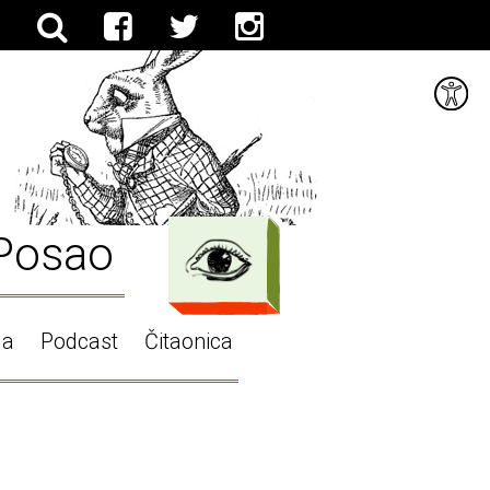
Posao
ga
Podcast
Čitaonica