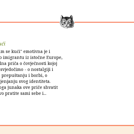
ući
 se kući" emotivna je i
o imigrantu iz istočne Europe,
lna priča o čovječnosti kojoj
vjedočimo - o nostalgiji i
 prepuštanju i borbi, o
jenjanju svog identiteta.
oga junaka ove priče shvatit
o pratite sami sebe i...