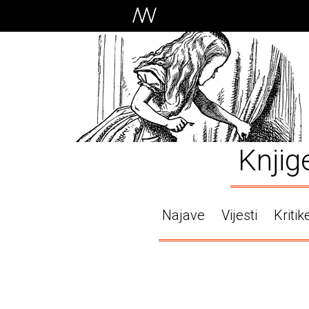
Knjig
Najave
Vijesti
Kritik