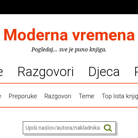
Moderna vremena
Pogledaj... sve je puno knjiga.
e
Razgovori
Djeca
e
Preporuke
Razgovori
Teme
Top lista knji