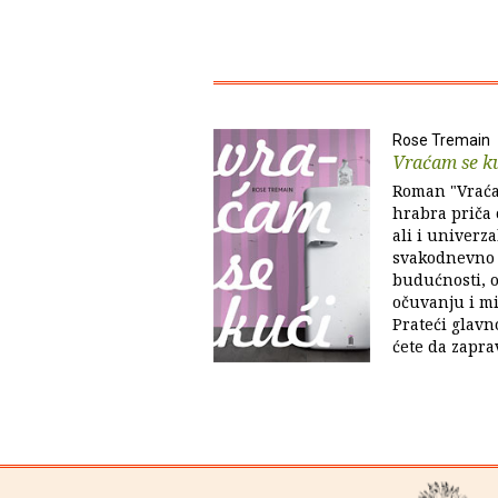
Rose Tremain
Vraćam se k
Roman "Vraćam
hrabra priča 
ali i univerza
svakodnevno s
budućnosti, o
očuvanju i mi
Prateći glavn
ćete da zaprav