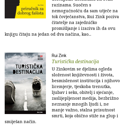
razinama. Suočen s
nemogućnošću da sam utječe na
tok čovječanstva, Rui Zink poziva
čitatelje na zajedničko
promišljanje i izaziva ih da ovu
knjigu čitaju na jedan od dva načina, kao...
Rui Zink
Turistička destinacija
U Zinkovim se djelima ogleda
složenost književnosti i života,
besmislenost institucija i njihovo
licemjerje, tjeskoba trenutka,
ljubav i seks, obitelj i sjećanje,
zaslijepljenost medija, bezbrižno
neznanje mnogih ljudi i, ne
manje važno, stalna prisutnost
smrti, koja obično stiže na glup i
smiješan način.