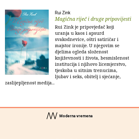
Rui Zink
Magična riječ i druge pripovijesti
Rui Zink je pripovjedač koji
uranja u kaos i apsurd
svakodnevice, oštri satiričar i
majstor ironije. U njegovim se
djelima ogleda složenost
književnosti i života, besmislenost
institucija i njihovo licemjerstvo,
tjeskoba u sitnim trenucima,
ljubav i seks, obitelj i sjećanje,
zaslijepljenost medija...
Moderna vremena