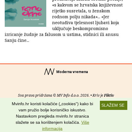
«s kakvom se hrvatska književnost
rijetko susretala, u ženskom
rodnom polju nikada»... «Jer
neotuđiva tjelesnost ljubavi koja
uključuje beskompromisno
izricanje žudnje za falusom u ustima, stidnici ili anusu
Sanju čine...
Moderna vremena
Sva prava pridržana © MV Info d.o.o. 2026. • Kriv je
Fiktiv
Mvinfo.hr koristi kolačiće („cookies“) kako bi
SLAŽEM SE
O nama
•
Pomoć
•
Uvjeti korištenja
•
RSS kanali
vam pružio bolje korisničko iskustvo.
Nastavkom pregleda mvinfo.hr stranica
Potraži nas na:
slažete se sa korištenjem kolačića.
Više
informacija