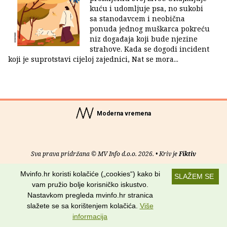
kuću i udomljuje psa, no sukobi
sa stanodavcem i neobična
ponuda jednog muškarca pokreću
niz događaja koji bude njezine
strahove. Kada se dogodi incident
koji je suprotstavi cijeloj zajednici, Nat se mora...
Moderna vremena
Sva prava pridržana © MV Info d.o.o. 2026. • Kriv je
Fiktiv
Mvinfo.hr koristi kolačiće („cookies“) kako bi
O nama
•
Pomoć
•
Uvjeti korištenja
•
RSS kanali
SLAŽEM SE
vam pružio bolje korisničko iskustvo.
Potraži nas na:
Nastavkom pregleda mvinfo.hr stranica
slažete se sa korištenjem kolačića.
Više
informacija