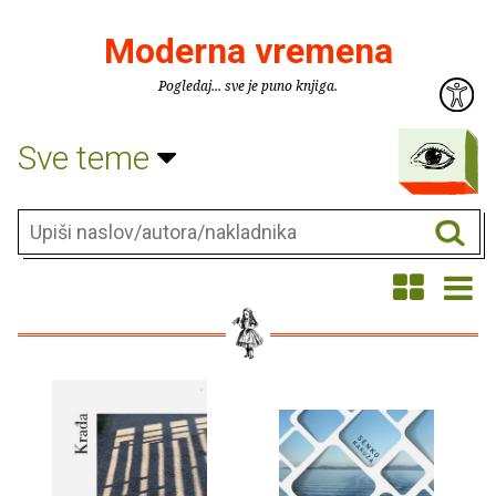
Moderna vremena
Pogledaj... sve je puno knjiga.
Sve teme