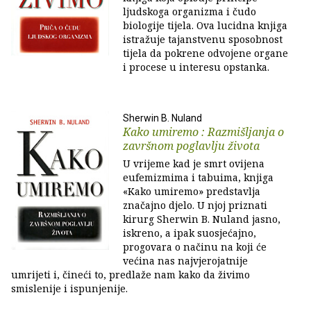
ljudskoga organizma i čudo
biologije tijela. Ova lucidna knjiga
istražuje tajanstvenu sposobnost
tijela da pokrene odvojene organe
i procese u interesu opstanka.
Sherwin B. Nuland
Kako umiremo : Razmišljanja o
završnom poglavlju života
U vrijeme kad je smrt ovijena
eufemizmima i tabuima, knjiga
«Kako umiremo» predstavlja
značajno djelo. U njoj priznati
kirurg Sherwin B. Nuland jasno,
iskreno, a ipak suosjećajno,
progovara o načinu na koji će
većina nas najvjerojatnije
umrijeti i, čineći to, predlaže nam kako da živimo
smislenije i ispunjenije.