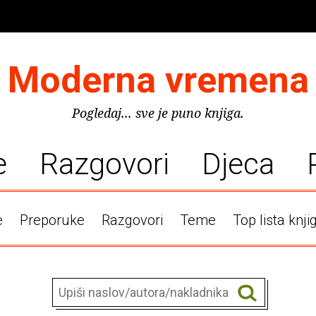
Moderna vremena
Pogledaj... sve je puno knjiga.
e
Razgovori
Djeca
e
Preporuke
Razgovori
Teme
Top lista knji