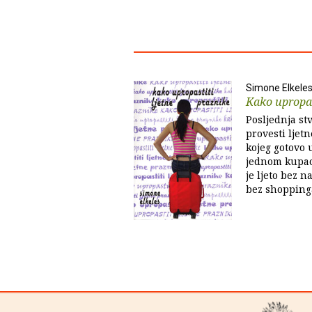
Simone Elkele
Kako upropas
Posljednja stv
provesti ljet
kojeg gotovo 
jednom kupao
je ljeto bez n
bez shoppinga