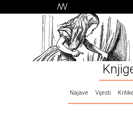
Knjig
Najave
Vijesti
Kritik