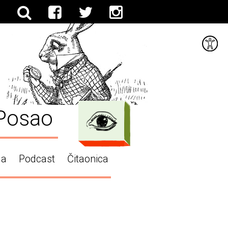
Posao
ga
Podcast
Čitaonica