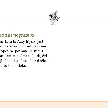
s
titi ljetne praznike
ar koju bi Amy htjela, jest
ne praznike u lzraelu s ocem
uopće ne poznaje. U kući s
nicom za sedmero ljudi, čeka
ajbolje prijateljice, bez dečka,
, bez mobitela...