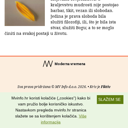
kraljevstvu mudrosti nije postojao
barbar, Skit, vezan ili slobodan.
Jedina je prava sloboda bila
služiti filozofiji, ili, što je bila ista
stvar, služiti Bogu; a to se moglo
činiti na svakoj postaji u životu.
Moderna vremena
Sva prava pridržana © MV Info d.o.o. 2026. • Kriv je
Fiktiv
Mvinfo.hr koristi kolačiće („cookies“) kako bi
O nama
•
Pomoć
•
Uvjeti korištenja
•
RSS kanali
SLAŽEM SE
vam pružio bolje korisničko iskustvo.
Potraži nas na:
Nastavkom pregleda mvinfo.hr stranica
slažete se sa korištenjem kolačića.
Više
informacija