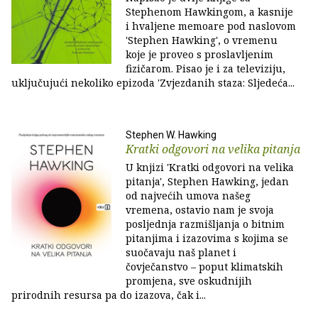
Stephenom Hawkingom, a kasnije
i hvaljene memoare pod naslovom
'Stephen Hawking', o vremenu
koje je proveo s proslavljenim
fizičarom. Pisao je i za televiziju,
uključujući nekoliko epizoda 'Zvjezdanih staza: Sljedeća...
Stephen W. Hawking
Kratki odgovori na velika pitanja
U knjizi 'Kratki odgovori na velika
pitanja', Stephen Hawking, jedan
od najvećih umova našeg
vremena, ostavio nam je svoja
posljednja razmišljanja o bitnim
pitanjima i izazovima s kojima se
suočavaju naš planet i
čovječanstvo – poput klimatskih
promjena, sve oskudnijih
prirodnih resursa pa do izazova, čak i...