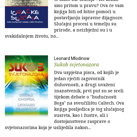
smo pritom u pravu? Ova će vam
knjiga biti od bitne pomoći u
postavljanju ispravne dijagnoze.
Slučajni procesi u temelju su
prirode, a neizbježni su i u
svakidašnjem životu, no...
Leonard Mlodinow
Sukob svjetonazora
Dva uspješna pisca, od kojih je
jedan rječiti zagovornik
duhovnosti, a drugi uvaženi
znanstvenik, prvi put su se sreli
tijekom debate o "budućnosti
Boga" na sveučilištu Caltech. Ova
knjiga posljedica je tog slučajnog
susreta, kao i žustre, ali i
dostojanstvene rasprave o
svjetonazorima koja je uslijedila nakon...