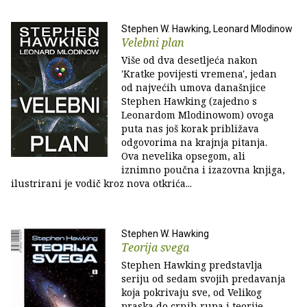
Stephen W. Hawking, Leonard Mlodinow
Velebni plan
Više od dva desetljeća nakon
'Kratke povijesti vremena', jedan
od najvećih umova današnjice
Stephen Hawking (zajedno s
Leonardom Mlodinowom) ovoga
puta nas još korak približava
odgovorima na krajnja pitanja.
Ova nevelika opsegom, ali
iznimno poučna i izazovna knjiga,
ilustrirani je vodič kroz nova otkrića...
Stephen W. Hawking
Teorija svega
Stephen Hawking predstavlja
seriju od sedam svojih predavanja
koja pokrivaju sve, od Velikog
praska do crnih rupa i teorije