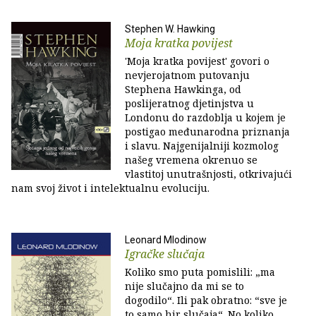
Stephen W. Hawking
Moja kratka povijest
'Moja kratka povijest' govori o
nevjerojatnom putovanju
Stephena Hawkinga, od
poslijeratnog djetinjstva u
Londonu do razdoblja u kojem je
postigao međunarodna priznanja
i slavu. Najgenijalniji kozmolog
našeg vremena okrenuo se
vlastitoj unutrašnjosti, otkrivajući
nam svoj život i intelektualnu evoluciju.
Leonard Mlodinow
Igračke slučaja
Koliko smo puta pomislili: „ma
nije slučajno da mi se to
dogodilo“. Ili pak obratno: “sve je
to samo hir slučaja“. No koliko