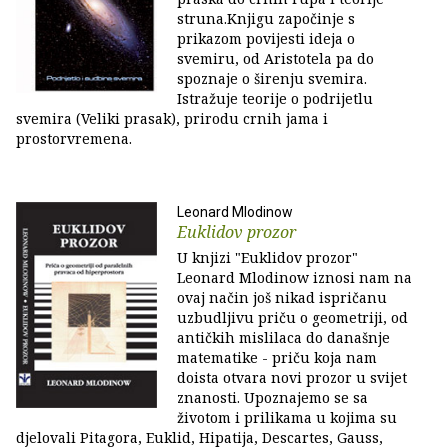
struna.Knjigu započinje s
prikazom povijesti ideja o
svemiru, od Aristotela pa do
spoznaje o širenju svemira.
Istražuje teorije o podrijetlu
svemira (Veliki prasak), prirodu crnih jama i
prostorvremena.
Leonard Mlodinow
Euklidov prozor
U knjizi "Euklidov prozor"
Leonard Mlodinow iznosi nam na
ovaj način još nikad ispričanu
uzbudljivu priču o geometriji, od
antičkih mislilaca do današnje
matematike - priču koja nam
doista otvara novi prozor u svijet
znanosti. Upoznajemo se sa
životom i prilikama u kojima su
djelovali Pitagora, Euklid, Hipatija, Descartes, Gauss,