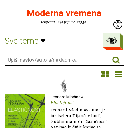
Moderna vremena
Pogledaj... sve je puno knjiga.
Sve teme
Leonard Mlodinow
Elastičnost
Leonard Mlodinow autor je
bestselera 'Pijančev hod',
'Subliminalno' i 'Elastičnost'.
Napisao je dvije knjige sa