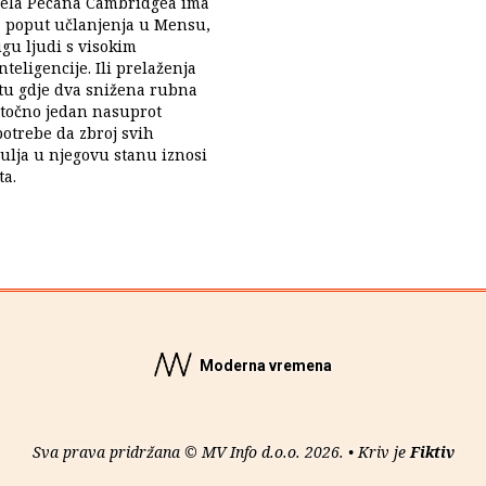
iela Pecana Cambridgea ima
, poput učlanjenja u Mensu,
gu ljudi s visokim
teligencije. Ili prelaženja
tu gdje dva snižena rubna
 točno jedan nasuprot
potrebe da zbroj svih
ulja u njegovu stanu iznosi
ta.
Moderna vremena
Sva prava pridržana © MV Info d.o.o. 2026. • Kriv je
Fiktiv