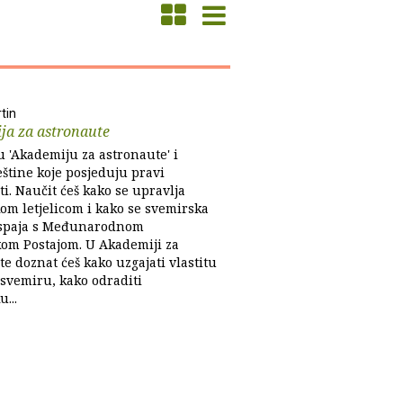
tin
ja za astronaute
u 'Akademiju za astronaute' i
eštine koje posjeduju pravi
i. Naučit ćeš kako se upravlja
om letjelicom i kako se svemirska
a spaja s Međunarodnom
om Postajom. U Akademiji za
e doznat ćeš kako uzgajati vlastitu
svemiru, kako odraditi
...