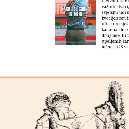
U životu Dan
važnih stvari
svjetsku udru
kvocijentom in
ulice na mjes
kamena stoje
drugome. Ili 
upaljenih žar
točno 1125 va