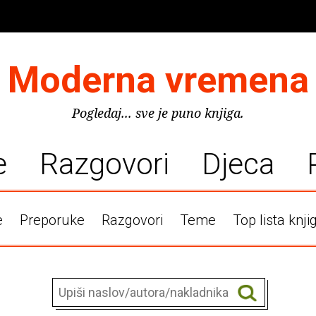
Moderna vremena
Pogledaj... sve je puno knjiga.
e
Razgovori
Djeca
e
Preporuke
Razgovori
Teme
Top lista knji