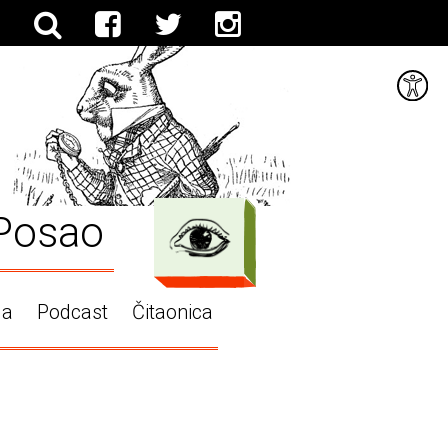
Posao
ga
Podcast
Čitaonica