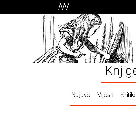
Knjig
Najave
Vijesti
Kritik