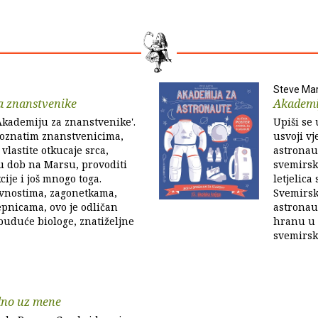
Steve Mar
a znanstvenike
Akademi
'Akademiju za znanstvenike'.
Upiši se 
poznatim znanstvenicima,
usvoji vj
 vlastite otkucaje srca,
astronaut
u dob na Marsu, provoditi
svemirsk
cije i još mnogo toga.
letjelic
ivnostima, zagonetkama,
Svemirsk
epnicama, ovo je odličan
astronaut
buduće biologe, znatiželjne
hranu u 
svemirsku
dno uz mene