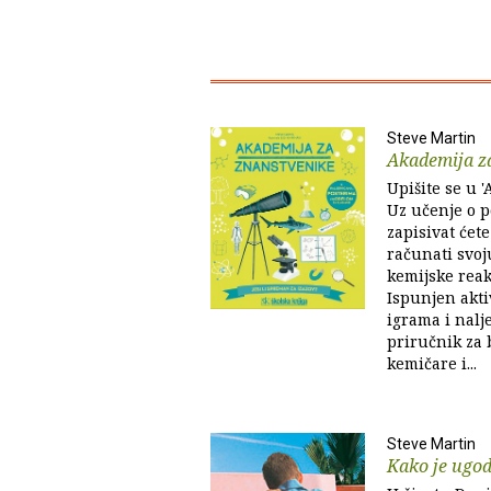
Steve Martin
Akademija z
Upišite se u 
Uz učenje o 
zapisivat ćete
računati svoj
kemijske reak
Ispunjen akt
igrama i nalj
priručnik za 
kemičare i...
Steve Martin
Kako je ugo