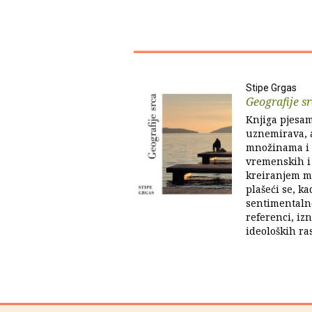
Stipe Grgas
Geografije s
Knjiga pjesam
uznemirava, 
množinama i 
vremenskih i
kreiranjem m
plašeći se, ka
sentimentaln
referenci, iz
ideoloških ras