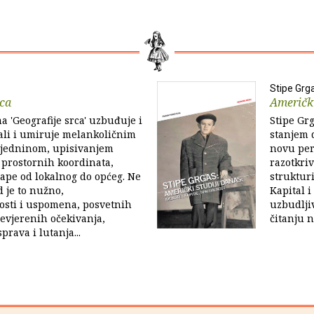
Stipe Grg
rca
Američki
a 'Geografije srca' uzbuđuje i
Stipe Grg
ali i umiruje melankoličnim
stanjem 
jedninom, upisivanjem
novu per
 prostornih koordinata,
razotkri
ape od lokalnog do općeg. Ne
struktur
d je to nužno,
Kapital i
osti i uspomena, posvetnih
uzbudljiv
nevjerenih očekivanja,
čitanju 
prava i lutanja...