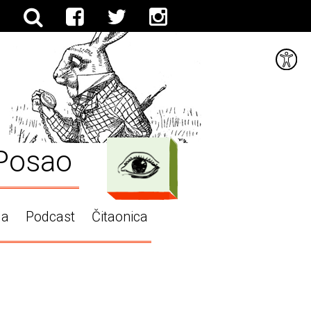
Posao
ga
Podcast
Čitaonica