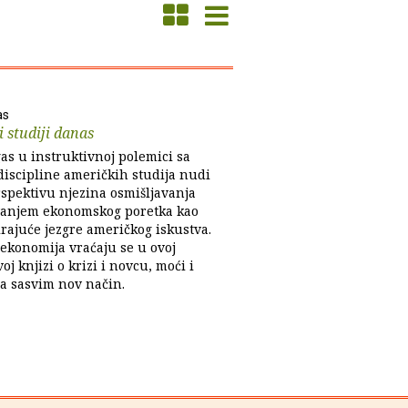
as
 studiji danas
as u instruktivnoj polemici sa
discipline američkih studija nudi
spektivu njezina osmišljavanja
vanjem ekonomskog poretka kao
irajuće jezgre američkog iskustva.
 ekonomija vraćaju se u ovoj
oj knjizi o krizi i novcu, moći i
na sasvim nov način.