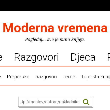
Moderna vremena
Pogledaj... sve je puno knjiga.
e
Razgovori
Djeca
e
Preporuke
Razgovori
Teme
Top lista knji