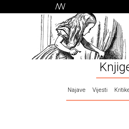
Knjig
Najave
Vijesti
Kritik