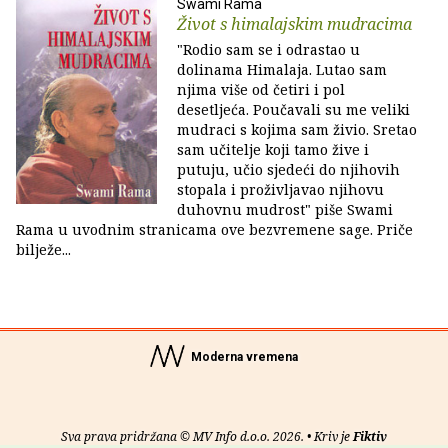
Swami Rama
Život s himalajskim mudracima
"Rodio sam se i odrastao u
dolinama Himalaja. Lutao sam
njima više od četiri i pol
desetljeća. Poučavali su me veliki
mudraci s kojima sam živio. Sretao
sam učitelje koji tamo žive i
putuju, učio sjedeći do njihovih
stopala i proživljavao njihovu
duhovnu mudrost" piše Swami
Rama u uvodnim stranicama ove bezvremene sage. Priče
bilježe...
Moderna vremena
Sva prava pridržana © MV Info d.o.o. 2026. • Kriv je
Fiktiv