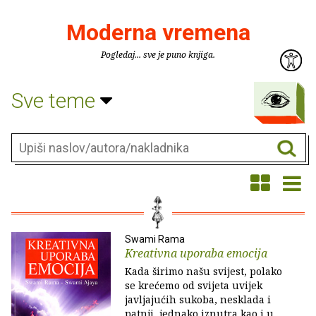
Moderna vremena
Pogledaj... sve je puno knjiga.
Sve teme
Swami Rama
Kreativna uporaba emocija
Kada širimo našu svijest, polako
se krećemo od svijeta uvijek
javljajućih sukoba, nesklada i
patnji, jednako iznutra kao i u