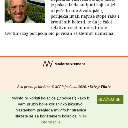
je pokazala da su ljudi koji su jeli
najviše hrane životinjskog
porijekla imali najviše stope raka i
kroničnih bolesti, te da je čak i
relativno malen unos hrane
životinjskog porijekla bio povezan sa štetnim učincima.
Moderna vremena
Sva prava pridržana © MV Info d.o.o. 2026. • Kriv je
Fiktiv
Mvinfo.hr koristi kolačiće („cookies“) kako bi
O nama
•
Pomoć
•
Uvjeti korištenja
•
RSS kanali
SLAŽEM SE
vam pružio bolje korisničko iskustvo.
Potraži nas na:
Nastavkom pregleda mvinfo.hr stranica
slažete se sa korištenjem kolačića.
Više
informacija