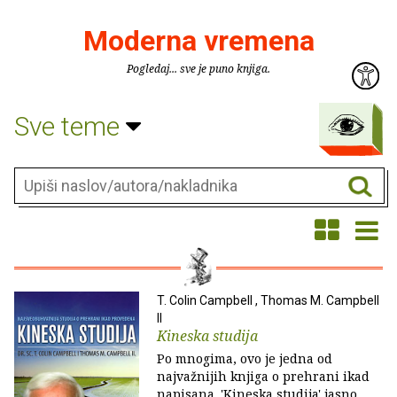
Moderna vremena
Pogledaj... sve je puno knjiga.
Sve teme
T. Colin Campbell , Thomas M. Campbell
II
Kineska studija
Po mnogima, ovo je jedna od
najvažnijih knjiga o prehrani ikad
napisana. 'Kineska studija' jasno